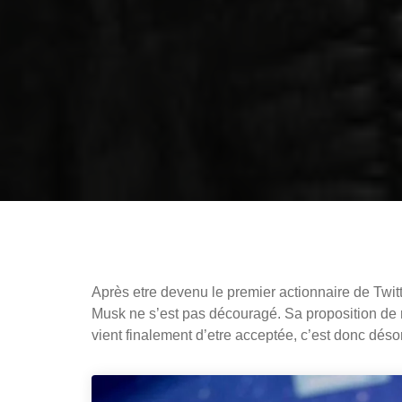
Après etre devenu le premier actionnaire de Twitt
Musk ne s’est pas découragé. Sa proposition de 
vient finalement d’etre acceptée, c’est donc désor