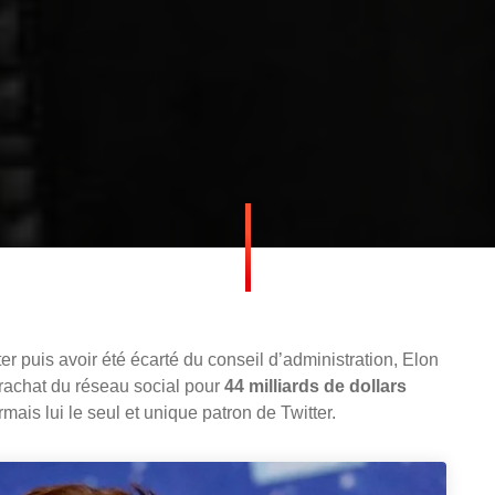
er puis avoir été écarté du conseil d’administration, Elon
rachat du réseau social pour
44 milliards de dollars
mais lui le seul et unique patron de Twitter.